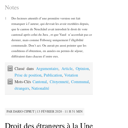
Notes
1
Des lecteurs attentifs d’une première version ont fait
remarquer à l’auteur, qui devrait les avoir rectifiées depuis,
que le canton de Neuchâtel avait introduit le droit de vote
cantonal après celui du Jura , et que Vaud n’accordait pas ce
dernier, mais comme Fribourg uniquement l’éligibilité
communale. Don’t act. On aurait pu aussi pointer que les
conditions d’obtention, en années ou permis de séjour,
différaient dans chacun d’entre eux.
Classé dans
Argumentaire
,
Article
,
Opinion
,
Prise de position
,
Publication
,
Votation
Mots-Clés
Cantonal
,
Citoyenneté
,
Communal
,
étrangers
,
Nationalité
PAR
DARIO CIPRUT
|
13 FÉVRIER 2020 · 11 H 51 MIN
Droit des étrangers à la Une