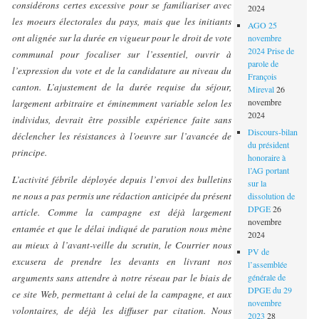
considérons certes excessive pour se familiariser avec
2024
les moeurs électorales du pays, mais que les initiants
AGO 25
ont alignée sur la durée en vigueur pour le droit de vote
novembre
2024 Prise de
communal pour focaliser sur l’essentiel, ouvrir à
parole de
l’expression du vote et de la candidature au niveau du
François
canton. L’ajustement de la durée requise du séjour,
Mireval
26
novembre
largement arbitraire et éminemment variable selon les
2024
individus, devrait être possible expérience faite sans
Discours-bilan
déclencher les résistances à l’oeuvre sur l’avancée de
du président
principe.
honoraire à
l’AG portant
L’activité fébrile déployée depuis l’envoi des bulletins
sur la
ne nous a pas permis une rédaction anticipée du présent
dissolution de
DPGE
26
article. Comme la campagne est déjà largement
novembre
entamée et que le délai indiqué de parution nous mène
2024
au mieux à l’avant-veille du scrutin, le Courrier nous
PV de
excusera de prendre les devants en livrant nos
l’assemblée
arguments sans attendre à notre réseau par le biais de
générale de
DPGE du 29
ce site Web, permettant à celui de la campagne, et aux
novembre
volontaires, de déjà les diffuser par citation. Nous
2023
28