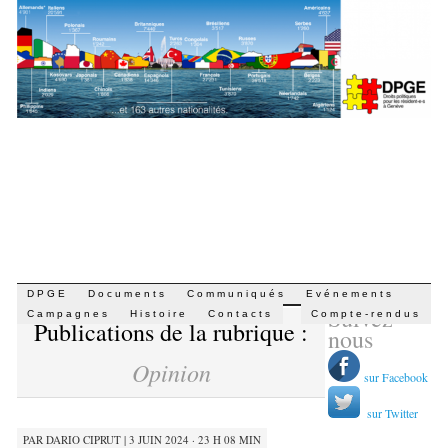
Aller
DPGE
Documents
Communiqués
Evénements
Suivez-
au
Campagnes
Histoire
Contacts
Compte-rendus
Publications de la rubrique :
contenu
nous
Opinion
sur Facebook
sur Twitter
PAR
DARIO CIPRUT
|
3 JUIN 2024 · 23 H 08 MIN