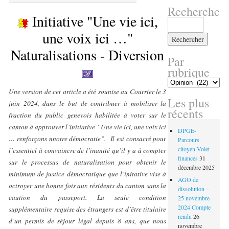
Recherche
Initiative "Une vie ici,
Rechercher :
une voix ici …"
Naturalisations - Diversion
Par
rubrique
Par
rubrique
Une version de cet article a été sounise au Courrier le 3
Les plus
juin 2024, dans le but de contribuer à mobiliser la
récents
fraction du public genevois habilitée à voter sur le
canton à approuver l’initiative “Une vie ici, une voix ici
DPGE-
… renforçons nnotre démocratie”. Il est consacré pour
Parcours
citoyen Volet
l’essentiel à convaincre de l’inanité qu’il y a à compter
finances
31
sur le processus de naturalisation pour obtenir le
décembre 2025
minimum de justice démocratique que l’initative vise à
AGO de
octroyer une bonne fois aux résidents du canton sans la
dissolution –
caution du passeport. La seule condition
25 novembre
2024 Compte
supplémentaire requise des étrangers est d’être titulaire
rendu
26
d’un permis de séjour légal depuis 8 ans, que nous
novembre