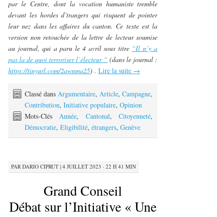
par le Centre, dont la vocation humaniste tremble
devant les hordes d’trangers qui risquent de pointer
leur nez dans les affaires du canton. Ce texte est la
version non retouchée de la lettre de lecteur soumise
au journal, qui a paru le 4 avril sous titre
“Il n’y a
pas la de quoi terroriser l’électeur “
(dans le journal :
https://tinyurl.com/2awnma25
) .
Lire la suite
→
Classé dans
Argumentaire
,
Article
,
Campagne
,
Contribution
,
Initiative populaire
,
Opinion
Mots-Clés
Année
,
Cantonal
,
Citoyenneté
,
Démocratie
,
Eligibilité
,
étrangers
,
Genève
PAR
DARIO CIPRUT
|
4 JUILLET 2023 · 22 H 41 MIN
Grand Conseil
Débat sur l’Initiative « Une