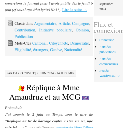
remercions le journal pour l’avoir publié dès le jeudi 6
septembre
2024
Lire la suite
→
juin (cf sous https://bit.ly/3x1He51).
Flux et
Classé dans
Argumentaire
,
Article
,
Campagne
,
connexions
Contribution
,
Initiative populaire
,
Opinion
,
Publication
Connexion
Mots-Clés
Cantonal
,
Citoyenneté
,
Démocratie
,
Flux des
Eligibilité
,
étrangers
,
Genève
,
Nationalité
publications
Flux des
commentaires
Site de
PAR
DARIO CIPRUT
|
2 JUIN 2024 · 14 H 22 MIN
WordPress-FR
Réplique à Mme
Amaudruz et au MCG
Préambule
J’ai soumis le 2 juin au Temps, sous le titre de
“
Réplique au tir de barrage contre « Une vie ici, une
voix ici … »
” , une réplique au
courrier de Mme Céline