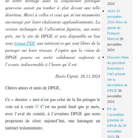
de notre héritage dans la conjoncture politique
2024
genevoise aurait pu tomber à plat devant une telle
AGO 25
désertion. Merci à celles et ceux qui m’ont néanmoins
novembre
encouragé par leurs chaleureux applaudissements. La
2024 Prise de
parole de
version inchangée de l’allocution figurera, aux notes
François
près, sur le site de DPGE et sera disponible en lien
Mireval
26
sous
format PDF
aux intéressé.es qui sont libres de la
novembre
partager sur leurs réseaux. J’espère que la vision de
2024
DPGE pourra en sortir validement renforcée à
Discours-bilan
du président
l’avenir, indiscernable à l’heure qu’il est.
honoraire à
l’AG portant
Dario Ciprut, 26.11.2024
sur la
dissolution de
Chères amies et amis de DPGE,
DPGE
26
novembre
Ce « dernier » mot n’est pas celui de la fin puisque le
2024
[
1]
vote est à venir
C’est un point final que je mets,
PV de
avec l’aval du comité, à l’aventure DPGE que nous
l’assemblée
générale de
proposons de clore aujourd’hui, une harangue un
DPGE du 29
tantinet testamentaire.
novembre
2023
28