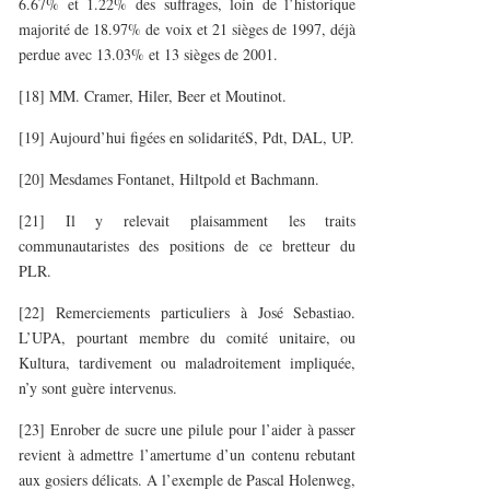
6.67% et 1.22% des suffrages, loin de l’historique
majorité de 18.97% de voix et 21 sièges de 1997, déjà
perdue avec 13.03% et 13 sièges de 2001.
[18] MM. Cramer, Hiler, Beer et Moutinot.
[19] Aujourd’hui figées en solidaritéS, Pdt, DAL, UP.
[20] Mesdames Fontanet, Hiltpold et Bachmann.
[21] Il y relevait plaisamment les traits
communautaristes des positions de ce bretteur du
PLR.
[22] Remerciements particuliers à José Sebastiao.
L’UPA, pourtant membre du comité unitaire, ou
Kultura, tardivement ou maladroitement impliquée,
n’y sont guère intervenus.
[23] Enrober de sucre une pilule pour l’aider à passer
revient à admettre l’amertume d’un contenu rebutant
aux gosiers délicats. A l’exemple de Pascal Holenweg,