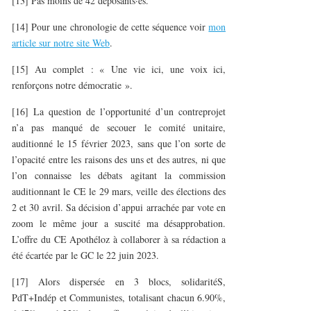
[13] Pas moins de 42 déposants·es.
[14] Pour une chronologie de cette séquence voir
mon
article sur notre site Web
.
[15] Au complet : « Une vie ici, une voix ici,
renforçons notre démocratie ».
[16] La question de l’opportunité d’un contreprojet
n’a pas manqué de secouer le comité unitaire,
auditionné le 15 février 2023, sans que l’on sorte de
l’opacité entre les raisons des uns et des autres, ni que
l’on connaisse les débats agitant la commission
auditionnant le CE le 29 mars, veille des élections des
2 et 30 avril. Sa décision d’appui arrachée par vote en
zoom le même jour a suscité ma désapprobation.
L’offre du CE Apothéloz à collaborer à sa rédaction a
été écartée par le GC le 22 juin 2023.
[17] Alors dispersée en 3 blocs, solidaritéS,
PdT+Indép et Communistes, totalisant chacun 6.90%,