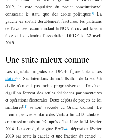
2012, le vote populaire du projet constitutionnel
[
9]
consacrait le statu quo des droits politiques
La
gauche en sortait durablement fracturée, les partisans
de l’avancée recommandant le NON et ouvrant la voie
DPGE le 22 avril
à ce qui deviendra l’association
2013
.
Une suite mieux connue
Les objectifs limpides de DPGE figurent dans ses
[
10]
statuts
Ses intentions de mobilisation de la société
civile n’en ont pas moins progressivement dérivé en
aiguillon fervent des seules échéances parlementaires
et opérations électorales. Deux dépôts de projets de loi
[
11]
similaires
se sont succédé au Grand Conseil. Le
premier, œuvre solitaire des Verts à fin 2012, chuta en
commission puis au GC après débat libre le 14 février
[
12]
2014. Le second, d’origine EAG
, déposé en février
[
13]
2019 par toute la gauche et une fraction du centre
,