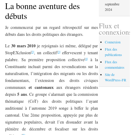
La bonne aventure des
septembre
2024
débuts
Flux et
Je commencerai par un regard rétrospectif sur mes
connexions
débuts dans les droits politiques des étrangers.
Connexion
30 mars 2010
Le
je rejoignais ici même, délégué par
Flux des
[
2]
[
3]
StopEXclusion
, un collectif
effervescent y tenant
publications
[
4]
palabre. Sa première proposition collective
à la
Flux des
Constituante incluait parmi des revendications sur la
commentaires
naturalisation, l’intégration des migrants ou les droits
Site de
WordPress-FR
fondamentaux, l’extension des droits civiques
et cantonaux
communaux
aux étrangers résidents
5 ans
depuis
. Ce groupe s’alarmait que la commission
thématique (CoT) des droits politiques l’ayant
auditionné à l’automne 2019 songe à biffer le plan
cantonal. Une 2ème proposition, appuyée par plus de
signatures populaires, devait l’en dissuader avant la
plénière de décembre et focaliser sur les droits
[
5]