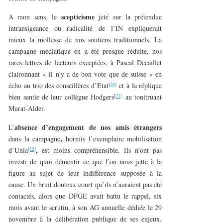
scepticisme
A mon sens, le
jeté sur la prétendue
intransigeance ou radicalité de l’IN expliquerait
mieux la mollesse de nos soutiens traditionnels. La
campagne médiatique en a été presque réduite, nos
rares lettres de lecteurs exceptées, à Pascal Decaillet
claironnant « il n’y a de bon vote que de suisse » en
[
20]
écho au trio des conseillères d’Etat
et à la réplique
[
21]
bien sentie de leur collègue Hodgers
au tonitruant
Murat-Alder.
absence d’engagement de nos amis étrangers
L’
,
dans la campagne
hormis l’exemplaire mobilisation
,
[22]
d’Unia
est moins compréhensible. Ils n’ont pas
investi de quoi démentir ce que l’on nous jette à la
figure au sujet de leur indifférence supposée à la
cause. Un bruit douteux court qu’ils n’auraient pas été
contactés, alors que DPGE avait battu le rappel, six
mois avant le scrutin, à son AG annuelle dédiée le 29
novembre à la délibération publique de ses enjeux.