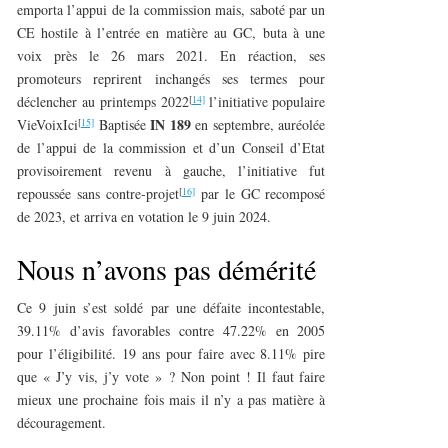
emporta l’appui de la commission mais, saboté par un
CE hostile à l’entrée en matière au GC, buta à une
voix près le 26 mars 2021. En réaction, ses
promoteurs reprirent inchangés ses termes pour
[
14]
déclencher au printemps 2022
l’initiative populaire
IN 189
[
15]
VieVoixIci
Baptisée
en septembre, auréolée
de l’appui de la commission et d’un Conseil d’Etat
provisoirement revenu à gauche, l’initiative fut
[
16]
repoussée sans contre-projet
par le GC recomposé
de 2023, et arriva en votation le 9 juin 2024.
Nous n’avons pas démérité
Ce 9 juin s’est soldé par une défaite incontestable,
39.11% d’avis favorables contre 47.22% en 2005
pour l’éligibilité. 19 ans pour faire avec 8.11% pire
que « J’y vis, j’y vote » ? Non point ! Il faut faire
mieux une prochaine fois mais il n’y a pas matière à
découragement.