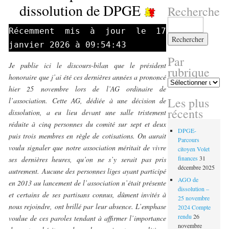
dissolution de DPGE
Recherche
Rechercher :
Récemment mis à jour le 17
janvier 2026 à 09:54:43
Par
Je publie ici le discours-bilan que le président
rubrique
honoraire que j’ai été ces dernières années a prononcé
Par
hier 25 novembre lors de l’AG ordinaire de
rubrique
Les plus
l’association. Cette AG, dédiée à une décision de
récents
dissolution, a eu lieu devant une salle tristement
réduite à cinq personnes du comité sur sept et deux
DPGE-
puis trois membres en règle de cotisations. On aurait
Parcours
voulu signaler que notre association méritait de vivre
citoyen Volet
finances
31
ses dernières heures, qu’on ne s’y serait pas pris
décembre 2025
autrement. Aucune des personnes liges ayant participé
AGO de
en 2013 au lancement de l’association n’était présente
dissolution –
et certains de ses partisans connus, dûment invités à
25 novembre
nous rejoindre, ont brillé par leur absence. L’emphase
2024 Compte
rendu
26
voulue de ces paroles tendant à affirmer l’importance
novembre