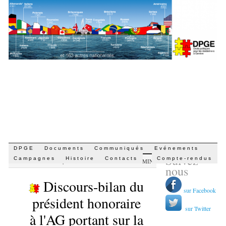
Aller
DPGE
Documents
Communiqués
Evénements
Suivez-
au
Campagnes
Histoire
Contacts
Compte-rendus
PAR
DARIO CIPRUT
|
26 NOVEMBRE 2024 · 14 H 17 MIN
contenu
nous
Discours-bilan du
sur Facebook
président honoraire
sur Twitter
à l'AG portant sur la