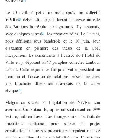
politiques
.
collectif
Le 29 avril, à peine un mois après, un
ViVRe
[
6]
déboulait, lançait devant la presse au café
des Bastions la récolte de signatures. J’y assumais,
[7]
er
avec quelques autres
, les premiers rôles. Le 1
mai,
nous défilions sous banderole et le 10 juin, jour
d’examen en plénière des thèses de la CoT,
interpellions les constituants à l’entrée de l’Hôtel de
Ville en y déposant 5347 paraphes collectés tambour
battant. Cette expérience fut pour votre président un
tremplin et l’occasion de relations persistantes avec
une brochette diversifiée d’avocats de la cause
[8]
civique
.
Malgré ce succès et l’agitation de ViVRe, son
aventure Constituante
ème
, après un soubresaut en 2
fiasco
lecture, finit en
. Les étrangers firent les frais de
tractations partisanes pour sauver un projet
constitutionnel que ses promoteurs croyaient menacé
par le maintien de leur éligibilité. Le 14 octobre