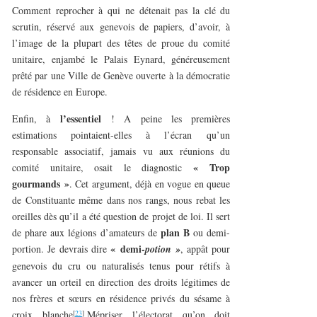
Comment reprocher à qui ne détenait pas la clé du
scrutin, réservé aux genevois de papiers, d’avoir, à
l’image de la plupart des têtes de proue du comité
unitaire, enjambé le Palais Eynard, généreusement
prêté par une Ville de Genève ouverte à la démocratie
de résidence en Europe.
l’essentiel
Enfin, à
! A peine les premières
estimations pointaient-elles à l’écran qu’un
responsable associatif, jamais vu aux réunions du
« Trop
comité unitaire, osait le diagnostic
gourmands »
. Cet argument, déjà en vogue en queue
de Constituante même dans nos rangs, nous rebat les
oreilles dès qu’il a été question de projet de loi. Il sert
plan B
de phare aux légions d’amateurs de
ou demi-
« demi-
portion. Je devrais dire
potion »
, appât pour
genevois du cru ou naturalisés tenus pour rétifs à
avancer un orteil en direction des droits légitimes de
nos frères et sœurs en résidence privés du sésame à
[
23
]
croix blanche
.Mépriser l’électorat qu’on doit