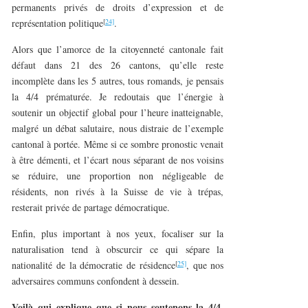
permanents privés de droits d’expression et de
[
24]
représentation politique
.
Alors que l’amorce de la citoyenneté cantonale fait
défaut dans 21 des 26 cantons, qu’elle reste
incomplète dans les 5 autres, tous romands, je pensais
la 4/4 prématurée. Je redoutais que l’énergie à
soutenir un objectif global pour l’heure inatteignable,
malgré un débat salutaire, nous distraie de l’exemple
cantonal à portée. Même si ce sombre pronostic venait
à être démenti, et l’écart nous séparant de nos voisins
se réduire, une proportion non négligeable de
résidents, non rivés à la Suisse de vie à trépas,
resterait privée de partage démocratique.
Enfin, plus important à nos yeux, focaliser sur la
naturalisation tend à obscurcir ce qui sépare la
[
25]
nationalité de la démocratie de résidence
, que nos
adversaires communs confondent à dessein.
Voilà qui explique que si nous soutenons la 4/4,