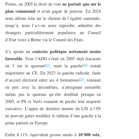
ne portait que sur le
Primo, en 2005 le droit de vote
plan communal
et avait gagné de justesse. En 2024
nous allions loin sur le chemin de l’égalité cantonale,
jusqu’à, nous l’a-t-on assez reproché, admettre des
étrangers particulièrement populaires au Conseil
d’Etat voire à Berne via le Conseil des Etats.
contexte politique nettement moins
S’y ajoute un
favorable
. Feue l’ADG s’était en 2005 déjà fracassée
[
17]
[
18]
en 3 sur le quorum
, mais la gauche
restait
majoritaire au CE. En 2023 la gauche radicale, faute
[
19]
d’accord électoral entre ses 4 formations
, renouait
en pire avec la déconfiture, n’atteignant ensemble
même pas le quorum qu’elle doublait presque en
2005, et PS et Verts venaient de perdre leur majorité
exécutive. L’appui de dernière minute du LJS à l’IN
ne pouvait guère modifier le tableau d’une gauche à la
peine partout en Europe.
10’000 voix
Enfin 8.11% équivalent grosso modo à
,