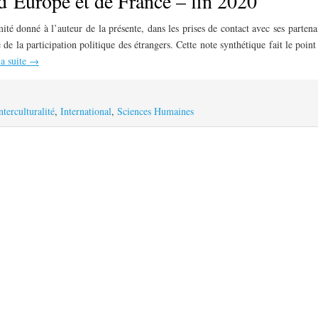
d’Europe et de France – fin 2020
té donné à l’auteur de la présente, dans les prises de contact avec ses partena
de la participation politique des étrangers. Cette note synthétique fait le point
la suite
→
nterculturalité
,
International
,
Sciences Humaines