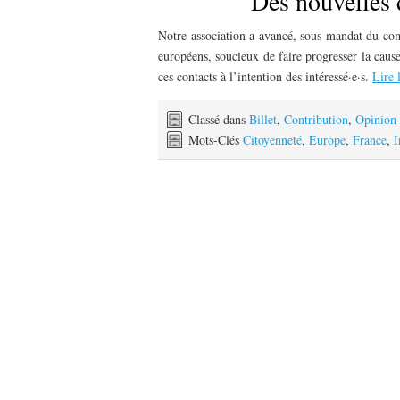
Des nouvelles 
Notre association a avancé, sous mandat du comi
européens, soucieux de faire progresser la cause 
ces contacts à l’intention des intéressé·e·s.
Lire 
Classé dans
Billet
,
Contribution
,
Opinion
Mots-Clés
Citoyenneté
,
Europe
,
France
,
I