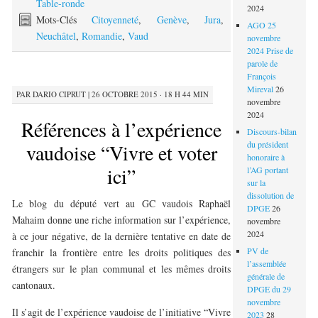
Table-ronde
2024
Mots-Clés
Citoyenneté
,
Genève
,
Jura
,
AGO 25
Neuchâtel
,
Romandie
,
Vaud
novembre
2024 Prise de
parole de
François
Mireval
26
PAR
DARIO CIPRUT
|
26 OCTOBRE 2015 · 18 H 44 MIN
novembre
2024
Références à l’expérience
Discours-bilan
du président
vaudoise “Vivre et voter
honoraire à
ici”
l’AG portant
sur la
dissolution de
Le blog du député vert au GC vaudois Raphaël
DPGE
26
Mahaim donne une riche information sur l’expérience,
novembre
2024
à ce jour négative, de la dernière tentative en date de
PV de
franchir la frontière entre les droits politiques des
l’assemblée
étrangers sur le plan communal et les mêmes droits
générale de
cantonaux.
DPGE du 29
novembre
Il s’agit de l’expérience vaudoise de l’initiative “Vivre
2023
28