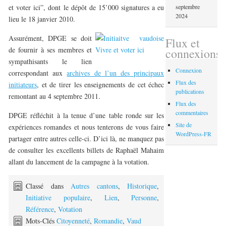
et voter ici”, dont le dépôt de 15’000 signatures a eu
septembre
2024
lieu le 18 janvier 2010.
Assurément, DPGE se doit
Flux et
de fournir à ses membres et
connexions
sympathisants le lien
Connexion
correspondant aux
archives de l’un des principaux
Flux des
initiateurs
, et de tirer les enseignements de cet échec
publications
remontant au 4 septembre 2011.
Flux des
commentaires
DPGE réfléchit à la tenue d’une table ronde sur les
Site de
expériences romandes et nous tenterons de vous faire
WordPress-FR
partager entre autres celle-ci. D’ici là, ne manquez pas
de consulter les excellents billets de Raphaël Mahaim
allant du lancement de la campagne à la votation.
Classé dans
Autres cantons
,
Historique
,
Initiative populaire
,
Lien
,
Personne
,
Référence
,
Votation
Mots-Clés
Citoyenneté
,
Romandie
,
Vaud