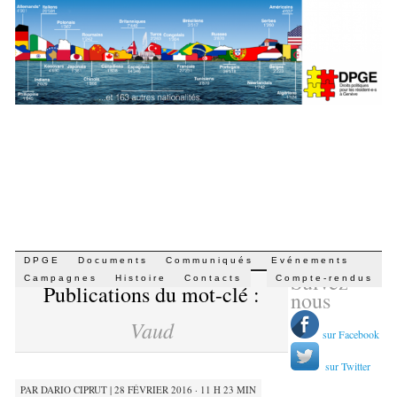
Aller
DPGE
Documents
Communiqués
Evénements
Suivez-
au
Campagnes
Histoire
Contacts
Compte-rendus
Publications du mot-clé :
contenu
nous
Vaud
sur Facebook
sur Twitter
PAR
DARIO CIPRUT
|
28 FÉVRIER 2016 · 11 H 23 MIN