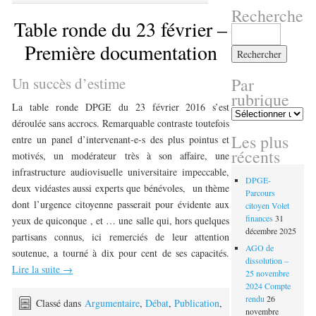
Recherche
Table ronde du 23 février –
Rechercher :
Première documentation
Par
Un succès d’estime
rubrique
La table ronde DPGE du 23 février 2016 s’est
Par
déroulée sans accrocs. Remarquable contraste toutefois
rubrique
Les plus
entre un panel d’intervenant-e-s des plus pointus et
récents
motivés, un modérateur très à son affaire, une
infrastructure audiovisuelle universitaire impeccable,
DPGE-
deux vidéastes aussi experts que bénévoles, un thème
Parcours
dont l’urgence citoyenne passerait pour évidente aux
citoyen Volet
finances
31
yeux de quiconque , et … une salle qui, hors quelques
décembre 2025
partisans connus, ici remerciés de leur attention
AGO de
soutenue, a tourné à dix pour cent de ses capacités.
dissolution –
Lire la suite
→
25 novembre
2024 Compte
rendu
26
Classé dans
Argumentaire
,
Débat
,
Publication
,
novembre