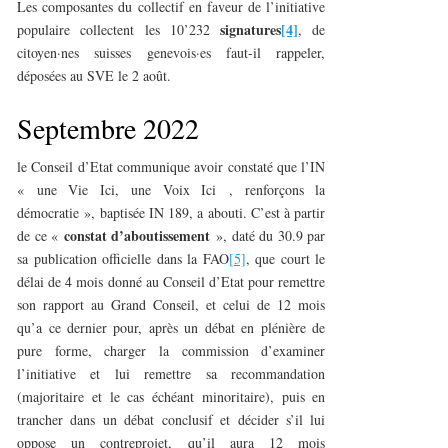
Les composantes du collectif en faveur de l’initiative
signatures
[4]
populaire collectent les 10’232
, de
citoyen·nes suisses genevois·es faut-il rappeler,
déposées au SVE le 2 août.
Septembre 2022
le Conseil d’Etat communique avoir constaté que l’IN
« une Vie Ici, une Voix Ici , renforçons la
démocratie », baptisée IN 189, a abouti. C’est à partir
constat d’aboutissement
de ce «
», daté du 30.9 par
sa publication officielle dans la FAO
[5]
, que court le
délai de 4 mois donné au Conseil d’Etat pour remettre
son rapport au Grand Conseil, et celui de 12 mois
qu’a ce dernier pour, après un débat en plénière de
pure forme, charger la commission d’examiner
l’initiative et lui remettre sa recommandation
(majoritaire et le cas échéant minoritaire), puis en
trancher dans un débat conclusif et décider s’il lui
oppose un contreprojet, qu’il aura 12 mois