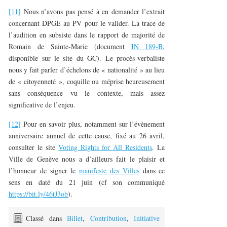
[11]
Nous n’avons pas pensé à en demander l’extrait
concernant DPGE au PV pour le valider. La trace de
l’audition en subsiste dans le rapport de majorité de
Romain de Sainte-Marie (document
IN 189-B
,
disponible sur le site du GC). Le procès-verbaliste
nous y fait parler d’échelons de « nationalité » au lieu
de « citoyenneté », coquille ou méprise heureusement
sans conséquence vu le contexte, mais assez
significative de l’enjeu.
[12]
Pour en savoir plus, notamment sur l’évènement
anniversaire annuel de cette cause, fixé au 26 avril,
consulter le site
Voting Rights for All Residents
. La
Ville de Genève nous a d’ailleurs fait le plaisir et
l’honneur de signer le
manifeste des Villes
dans ce
sens en daté du 21 juin (cf son communiqué
https://bit.ly/46tJ3ob
).
Classé dans
Billet
,
Contribution
,
Initiative