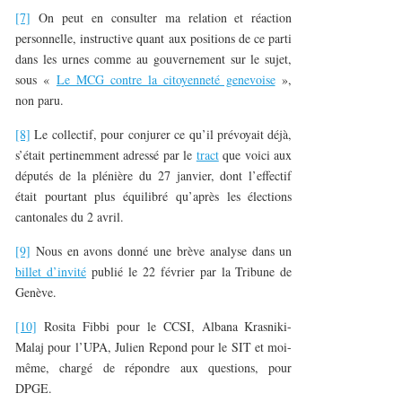
[7]
On peut en consulter ma relation et réaction
personnelle, instructive quant aux positions de ce parti
dans les urnes comme au gouvernement sur le sujet,
sous «
Le MCG contre la citoyenneté genevoise
»,
non paru.
[8]
Le collectif, pour conjurer ce qu’il prévoyait déjà,
s’était pertinemment adressé par le
tract
que voici aux
députés de la plénière du 27 janvier, dont l’effectif
était pourtant plus équilibré qu’après les élections
cantonales du 2 avril.
[9]
Nous en avons donné une brève analyse dans un
billet d’invité
publié le 22 février par la Tribune de
Genève.
[10]
Rosita Fibbi pour le CCSI, Albana Krasniki-
Malaj pour l’UPA, Julien Repond pour le SIT et moi-
même, chargé de répondre aux questions, pour
DPGE.