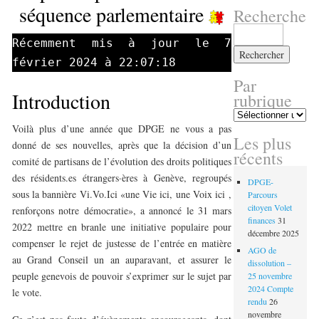
séquence parlementaire
Recherche
Rechercher :
Récemment mis à jour le 7
février 2024 à 22:07:18
Par
Introduction
rubrique
Par
rubrique
Voilà plus d’une année que DPGE ne vous a pas
Les plus
donné de ses nouvelles, après que la décision d’un
récents
comité de partisans de l’évolution des droits politiques
des résidents.es étrangers·ères à Genève, regroupés
DPGE-
sous la bannière Vi.Vo.Ici «une Vie ici, une Voix ici ,
Parcours
citoyen Volet
renforçons notre démocratie», a annoncé le 31 mars
finances
31
2022 mettre en branle une initiative populaire pour
décembre 2025
compenser le rejet de justesse de l’entrée en matière
AGO de
au Grand Conseil un an auparavant, et assurer le
dissolution –
peuple genevois de pouvoir s’exprimer sur le sujet par
25 novembre
2024 Compte
le vote.
rendu
26
novembre