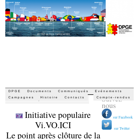
Aller
DPGE
Documents
Communiqués
Evénements
Suivez-
au
Campagnes
Histoire
Contacts
Compte-rendus
PAR
DARIO CIPRUT
|
8 JUILLET 2023 · 17 H 14 MIN
contenu
nous
Initiative populaire
sur Facebook
Vi.VO.ICI
sur Twitter
Le point après clôture de la