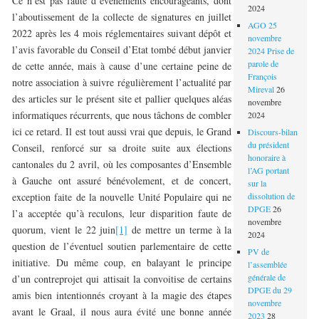
Ce n’est pas faute d’évènements encourageants, dont
2024
l’aboutissement de la collecte de signatures en juillet
AGO 25
2022 après les 4 mois réglementaires suivant dépôt et
novembre
l’avis favorable du Conseil d’Etat tombé début janvier
2024 Prise de
parole de
de cette année, mais à cause d’une certaine peine de
François
notre association à suivre régulièrement l’actualité par
Mireval
26
des articles sur le présent site et pallier quelques aléas
novembre
informatiques récurrents, que nous tâchons de combler
2024
ici ce retard. Il est tout aussi vrai que depuis, le Grand
Discours-bilan
du président
Conseil, renforcé sur sa droite suite aux élections
honoraire à
cantonales du 2 avril, où les composantes d’Ensemble
l’AG portant
à Gauche ont assuré bénévolement, et de concert,
sur la
exception faite de la nouvelle Unité Populaire qui ne
dissolution de
DPGE
26
l’a acceptée qu’à reculons, leur disparition faute de
novembre
quorum, vient le 22 juin
[1]
de mettre un terme à la
2024
question de l’éventuel soutien parlementaire de cette
PV de
initiative. Du même coup, en balayant le principe
l’assemblée
générale de
d’un contreprojet qui attisait la convoitise de certains
DPGE du 29
amis bien intentionnés croyant à la magie des étapes
novembre
avant le Graal, il nous aura évité une bonne année
2023
28