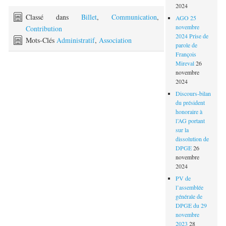
2024
Classé dans
Billet
,
Communication
,
AGO 25
novembre
Contribution
2024 Prise de
Mots-Clés
Administratif
,
Association
parole de
François
Mireval
26
novembre
2024
Discours-bilan
du président
honoraire à
l’AG portant
sur la
dissolution de
DPGE
26
novembre
2024
PV de
l’assemblée
générale de
DPGE du 29
novembre
2023
28