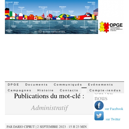
Aller
DPGE
Documents
Communiqués
Evénements
Suivez-
au
Campagnes
Histoire
Contacts
Compte-rendus
Publications du mot-clé :
contenu
nous
Administratif
sur Facebook
sur Twitter
PAR
DARIO CIPRUT
|
2 SEPTEMBRE 2023 · 15 H 23 MIN