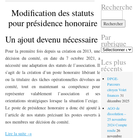
Recherche
Modification des statuts
Rechercher :
pour présidence honoraire
Par
Un ajout devenu nécessaire
rubrique
Par
Pour la première fois depuis sa création en 2013, une
rubrique
décision du comité, en date du 7 octobre 2021, a
Les plus
nécessité une adaptation des statuts de l’association. Il
récents
s’agit de la création d’un poste honoraire libérant le
DPGE-
ou la titulaire des tâches opérationnelles dévolues au
Parcours
comité, tout en maintenant sa compétence pour
citoyen Volet
représenter valablement l’association et ses
finances
31
orientations stratégiques lorsque la situation l’exige.
décembre 2025
Le poste de présidence honoraire a donc été ajouté à
AGO de
dissolution –
l’article de nos statuts précisant les postes ouverts à
25 novembre
nos membres sur décision du comité.
2024 Compte
rendu
26
Lire la suite
→
novembre