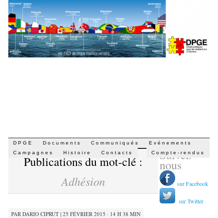
Aller
DPGE
Documents
Communiqués
Evénements
Suivez-
au
Campagnes
Histoire
Contacts
Compte-rendus
Publications du mot-clé :
contenu
nous
Adhésion
sur Facebook
sur Twitter
PAR
DARIO CIPRUT
|
25 FÉVRIER 2015 · 14 H 38 MIN