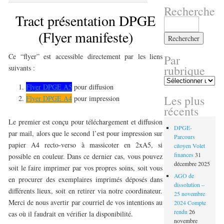
Recherche
Tract présentation DPGE
Rechercher :
(Flyer manifeste)
Ce “flyer” est accessible directement par les liens
Par
rubrique
suivants :
Par
Flyer DPGE A5
pour diffusion
rubrique
Les plus
Flyer DPGE A4
pour impression
récents
Le premier est conçu pour téléchargement et diffusion
DPGE-
par mail, alors que le second l’est pour impression sur
Parcours
papier A4 recto-verso à massicoter en 2xA5, si
citoyen Volet
finances
31
possible en couleur. Dans ce dernier cas, vous pouvez
décembre 2025
soit le faire imprimer par vos propres soins, soit vous
AGO de
en procurer des exemplaires imprimés déposés dans
dissolution –
différents lieux, soit en retirer via notre coordinateur.
25 novembre
Merci de nous avertir par courriel de vos intentions au
2024 Compte
rendu
26
cas où il faudrait en vérifier la disponibilité.
novembre