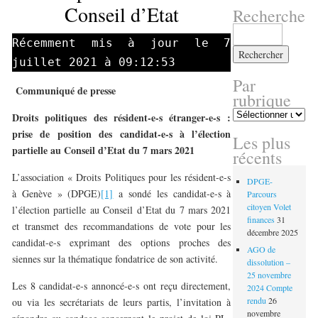
Conseil d’Etat
Recherche
Rechercher :
Récemment mis à jour le 7
juillet 2021 à 09:12:53
Par
Communiqué de presse
rubrique
Par
Droits politiques des résident-e-s étranger-e-s :
rubrique
prise de position des candidat-e-s à l’élection
Les plus
partielle au Conseil d’Etat du 7 mars 2021
récents
L’association « Droits Politiques pour les résident-e-s
DPGE-
à Genève » (DPGE)
[1]
a sondé les candidat-e-s à
Parcours
citoyen Volet
l’élection partielle au Conseil d’Etat du 7 mars 2021
finances
31
et transmet des recommandations de vote pour les
décembre 2025
candidat-e-s exprimant des options proches des
AGO de
siennes sur la thématique fondatrice de son activité.
dissolution –
25 novembre
Les 8 candidat-e-s annoncé-e-s ont reçu directement,
2024 Compte
rendu
26
ou via les secrétariats de leurs partis, l’invitation à
novembre