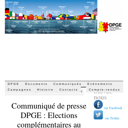
Aller
DPGE
Documents
Communiqués
Evénements
Suivez-
au
Campagnes
Histoire
Contacts
Compte-rendus
PAR
DARIO CIPRUT
|
28 JANVIER 2021 · 10 H 26 MIN
contenu
nous
Communiqué de presse
sur Facebook
DPGE : Elections
sur Twitter
complémentaires au