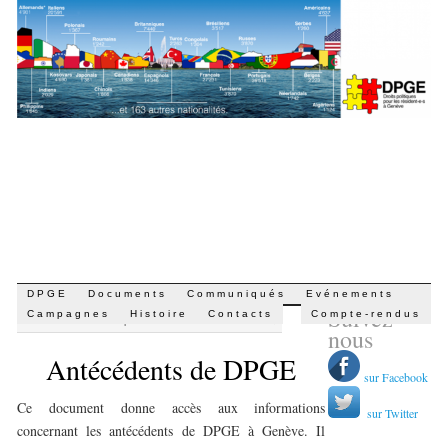
Aller
DPGE
Documents
Communiqués
Evénements
Suivez-
au
Campagnes
Histoire
Contacts
Compte-rendus
PAR
DARIO CIPRUT
|
20 AVRIL 2015 · 16 H 36 MIN
contenu
nous
Antécédents de DPGE
sur Facebook
Ce document donne accès aux informations
sur Twitter
concernant les antécédents de DPGE à Genève. Il