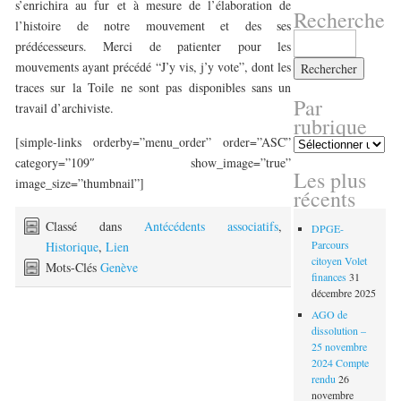
s’enrichira au fur et à mesure de l’élaboration de
Recherche
l’histoire de notre mouvement et des ses
Rechercher :
prédécesseurs. Merci de patienter pour les
mouvements ayant précédé “J’y vis, j’y vote”, dont les
traces sur la Toile ne sont pas disponibles sans un
Par
travail d’archiviste.
rubrique
[simple-links orderby=”menu_order” order=”ASC”
Par
rubrique
category=”109″ show_image=”true”
Les plus
image_size=”thumbnail”]
récents
Classé dans
Antécédents associatifs
,
DPGE-
Parcours
Historique
,
Lien
citoyen Volet
Mots-Clés
Genève
finances
31
décembre 2025
AGO de
dissolution –
25 novembre
2024 Compte
rendu
26
novembre